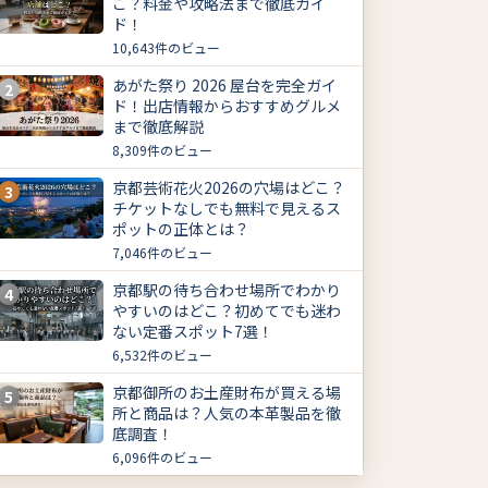
こ？料金や攻略法まで徹底ガイ
ド！
10,643件のビュー
あがた祭り 2026 屋台を完全ガイ
2
ド！出店情報からおすすめグルメ
まで徹底解説
8,309件のビュー
京都芸術花火2026の穴場はどこ？
3
チケットなしでも無料で見えるス
ポットの正体とは？
7,046件のビュー
京都駅の待ち合わせ場所でわかり
4
やすいのはどこ？初めてでも迷わ
ない定番スポット7選！
6,532件のビュー
京都御所のお土産財布が買える場
5
所と商品は？人気の本革製品を徹
底調査！
6,096件のビュー